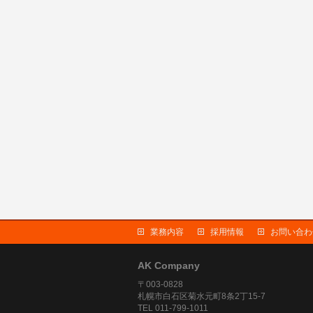
業務内容
採用情報
お問い合わ
AK Company
〒003-0828
札幌市白石区菊水元町8条2丁15-7
TEL 011-799-1011