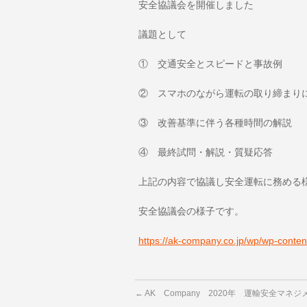
安全協議会を開催しました
議題として
① 交通安全とスピードと事故例
② スマホのながら運転の取り締まり
③ 改善基準に伴う各種時間の解説
④ 最終試問・解説・質疑応答
上記の内容で協議し安全運転に務める
安全協議会の様子です。
https://ak-company.co.jp/wp/wp-conte
←
AK Company 2020年 運輸安全マネジ