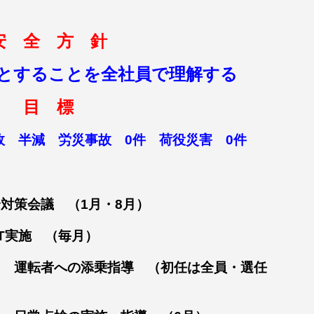
安 全 方 針
とすることを全社員で理解する
目 標
故 半減 労災事故 0件 荷役災害 0件
対策会議 （1月・8月）
実施 （毎月）
指導 （初任は全員・選任