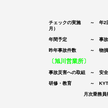
日常点検の実
外部研修機関
チェックの実施 ～ 年2回
月）
年間予定 ～ 事故・
昨年事故件数 ～ 物損
〔旭川営業所〕
事故災害への取組 ～ 安全
研修・教育 ～ KYT
月次乗務員教育
添乗指導 （