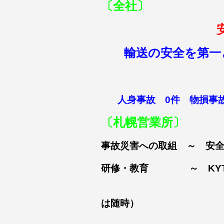
〔全社〕
輸送の安全を第一
人身事故 0件 物損事
〔札幌営業所〕
事故災害への取組 ～ 安全
研修・教育 ～ KYT
運転者への添乗
は随時）