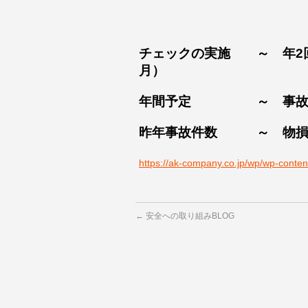
事故対策協会主
チェックの実施 ～ 年2回
月）
年間予定 ～ 事故・
昨年事故件数 ～ 物損
https://ak-company.co.jp/wp/wp-
←
安全への取り組みBLOG